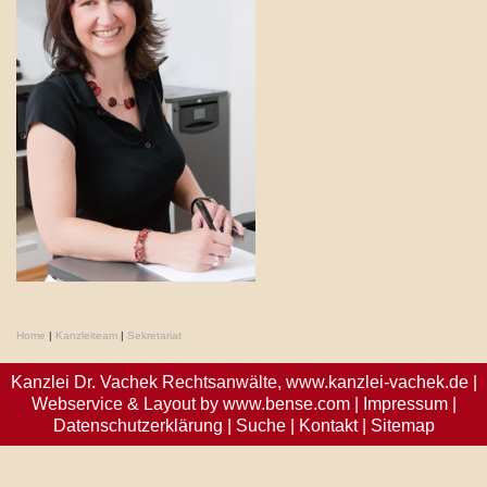
Home
|
Kanzleiteam
|
Sekretariat
Kanzlei Dr. Vachek Rechtsanwälte,
www.kanzlei-vachek.de
|
Webservice & Layout by
www.bense.com
|
Impressum
|
Datenschutzerklärung
|
Suche
|
Kontakt
|
Sitemap