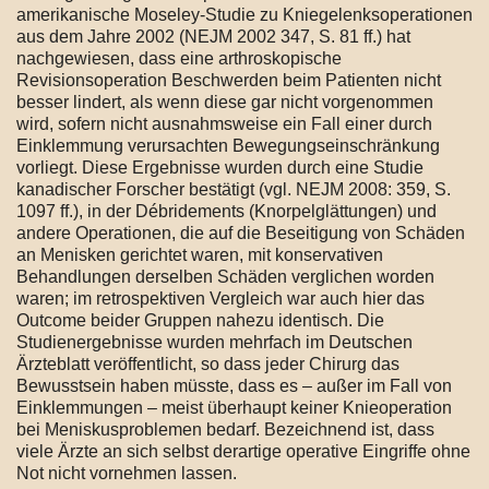
amerikanische Moseley-Studie zu Kniegelenksoperationen
aus dem Jahre 2002 (NEJM 2002 347, S. 81 ff.) hat
nachgewiesen, dass eine arthroskopische
Revisionsoperation Beschwerden beim Patienten nicht
besser lindert, als wenn diese gar nicht vorgenommen
wird, sofern nicht ausnahmsweise ein Fall einer durch
Einklemmung verursachten Bewegungseinschränkung
vorliegt. Diese Ergebnisse wurden durch eine Studie
kanadischer Forscher bestätigt (vgl. NEJM 2008: 359, S.
1097 ff.), in der Débridements (Knorpelglättungen) und
andere Operationen, die auf die Beseitigung von Schäden
an Menisken gerichtet waren, mit konservativen
Behandlungen derselben Schäden verglichen worden
waren; im retrospektiven Vergleich war auch hier das
Outcome beider Gruppen nahezu identisch. Die
Studienergebnisse wurden mehrfach im Deutschen
Ärzteblatt veröffentlicht, so dass jeder Chirurg das
Bewusstsein haben müsste, dass es – außer im Fall von
Einklemmungen – meist überhaupt keiner Knieoperation
bei Meniskusproblemen bedarf. Bezeichnend ist, dass
viele Ärzte an sich selbst derartige operative Eingriffe ohne
Not nicht vornehmen lassen.