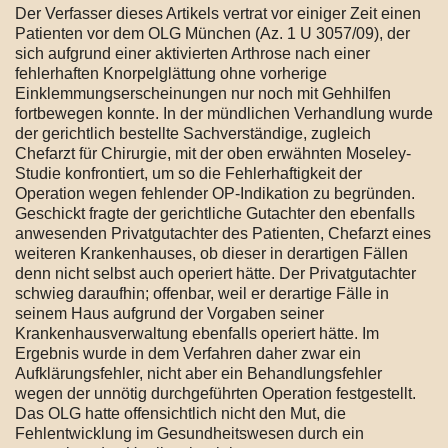
Der Verfasser dieses Artikels vertrat vor einiger Zeit einen
Patienten vor dem OLG München (Az. 1 U 3057/09), der
sich aufgrund einer aktivierten Arthrose nach einer
fehlerhaften Knorpelglättung ohne vorherige
Einklemmungserscheinungen nur noch mit Gehhilfen
fortbewegen konnte. In der mündlichen Verhandlung wurde
der gerichtlich bestellte Sachverständige, zugleich
Chefarzt für Chirurgie, mit der oben erwähnten Moseley-
Studie konfrontiert, um so die Fehlerhaftigkeit der
Operation wegen fehlender OP-Indikation zu begründen.
Geschickt fragte der gerichtliche Gutachter den ebenfalls
anwesenden Privatgutachter des Patienten, Chefarzt eines
weiteren Krankenhauses, ob dieser in derartigen Fällen
denn nicht selbst auch operiert hätte. Der Privatgutachter
schwieg daraufhin; offenbar, weil er derartige Fälle in
seinem Haus aufgrund der Vorgaben seiner
Krankenhausverwaltung ebenfalls operiert hätte. Im
Ergebnis wurde in dem Verfahren daher zwar ein
Aufklärungsfehler, nicht aber ein Behandlungsfehler
wegen der unnötig durchgeführten Operation festgestellt.
Das OLG hatte offensichtlich nicht den Mut, die
Fehlentwicklung im Gesundheitswesen durch ein