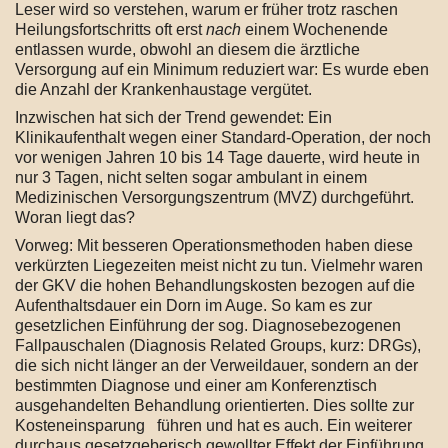
Leser wird so verstehen, warum er früher trotz raschen
Heilungsfortschritts oft erst
nach
einem Wochenende
entlassen wurde, obwohl an diesem die ärztliche
Versorgung auf ein Minimum reduziert war: Es wurde eben
die Anzahl der Krankenhaustage vergütet.
Inzwischen hat sich der Trend gewendet: Ein
Klinikaufenthalt wegen einer Standard-Operation, der noch
vor wenigen Jahren 10 bis 14 Tage dauerte, wird heute in
nur 3 Tagen, nicht selten sogar ambulant in einem
Medizinischen Versorgungszentrum (MVZ) durchgeführt.
Woran liegt das?
Vorweg: Mit besseren Operationsmethoden haben diese
verkürzten Liegezeiten meist nicht zu tun. Vielmehr waren
der GKV die hohen Behandlungskosten bezogen auf die
Aufenthaltsdauer ein Dorn im Auge. So kam es zur
gesetzlichen Einführung der sog. Diagnosebezogenen
Fallpauschalen (Diagnosis Related Groups, kurz: DRGs),
die sich nicht länger an der Verweildauer, sondern an der
bestimmten Diagnose und einer am Konferenztisch
ausgehandelten Behandlung orientierten. Dies sollte zur
Kosteneinsparung führen und hat es auch. Ein weiterer
durchaus gesetzgeberisch gewollter Effekt der Einführung