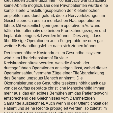
kreuzenden Schneidezähnen. Konservativ war tatsächlich
keine Abhilfe möglich. Bei dem Privatpatienten wurde eine
komplizierte Umstellungsoperation der Kieferknochen
empfohlen und durchgeführt, die zu Nervverletzungen im
Gesichtsbereich und zu mehrfachen Nachoperationen
führte. Mit wesentlich geringerem operativem Aufwand
hätten hier alternativ die beiden Frontzähne gezogen und
Implantate eingesetzt werden können. Dies zeigt, dass
überflüssige Operationen auch Folgeprobleme oder gar
weitere Behandlungsfehler nach sich ziehen können.
Der immer höhere Kostendruck im Gesundheitssystem
wird zum Überlebenskampf für viele
Kreiskrankenhäuserwerden, was die Anzahl der
durchgeführten Operationen ansteigen lässt, wobei dieser
Operationsablauf vermehrt Züge einer Fließbandtaktung
des Behandlungsguts Mensch annimmt. Die
Ökonomisierung des Gesundheitssektors höhlt damit das
von der
caritas
geprägte christliche Menschenbild immer
mehr aus, das ein echtes Bemühen um das Patientenwohl
entsprechend des Gleichnisses vom Barmherzigen
Samariter auszeichnet. Auch wenn in der Öffentlichkeit der
Patient und seine Rechte propagiert werden, so zuletzt im