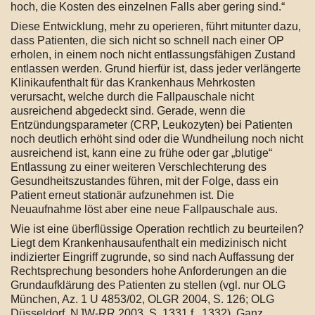
hoch, die Kosten des einzelnen Falls aber gering sind.“
Diese Entwicklung, mehr zu operieren, führt mitunter dazu,
dass Patienten, die sich nicht so schnell nach einer OP
erholen, in einem noch nicht entlassungsfähigen Zustand
entlassen werden. Grund hierfür ist, dass jeder verlängerte
Klinikaufenthalt für das Krankenhaus Mehrkosten
verursacht, welche durch die Fallpauschale nicht
ausreichend abgedeckt sind. Gerade, wenn die
Entzündungsparameter (CRP, Leukozyten) bei Patienten
noch deutlich erhöht sind oder die Wundheilung noch nicht
ausreichend ist, kann eine zu frühe oder gar „blutige“
Entlassung zu einer weiteren Verschlechterung des
Gesundheitszustandes führen, mit der Folge, dass ein
Patient erneut stationär aufzunehmen ist. Die
Neuaufnahme löst aber eine neue Fallpauschale aus.
Wie ist eine überflüssige Operation rechtlich zu beurteilen?
Liegt dem Krankenhausaufenthalt ein medizinisch nicht
indizierter Eingriff zugrunde, so sind nach Auffassung der
Rechtsprechung besonders hohe Anforderungen an die
Grundaufklärung des Patienten zu stellen (vgl. nur OLG
München, Az. 1 U 4853/02, OLGR 2004, S. 126; OLG
Düsseldorf, NJW-RR 2003, S. 1331 f., 1332). Ganz